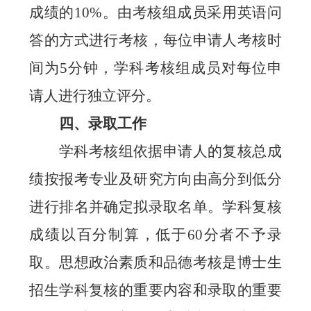
成绩的
10%
。由考核组成员采用英语问
答的方式进行考核，
每位申请人
考核
时
间为
5
分钟，学科考核组成员对每位申
请人进行独立评分。
四、录取工作
学科考核组依据申请人的复核总成
绩按报考专业
及
研究方向由高分到低分
进行排名并确定拟录取名单。学科复核
成绩以百分制算
，
低于
60
分者不予录
取。思想政治素质和品德考核是博士生
招生学科复核的重要内容和录取的重要