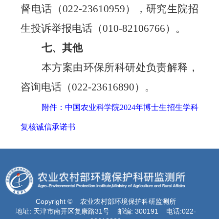
督电话（
022-23610959
）
，研究生院招
生投诉举报电话（
010-
82106766
）。
七、其他
本方案由
环保所
科研处
负责解释
，
咨询电话（
022-23616890
）。
附件：中国农业科学院2024年博士生招生学科
复核诚信承诺书
Copyright © 农业农村部环境保护科研监测所
地址: 天津市南开区复康路31号 邮编: 300191 电话:022-