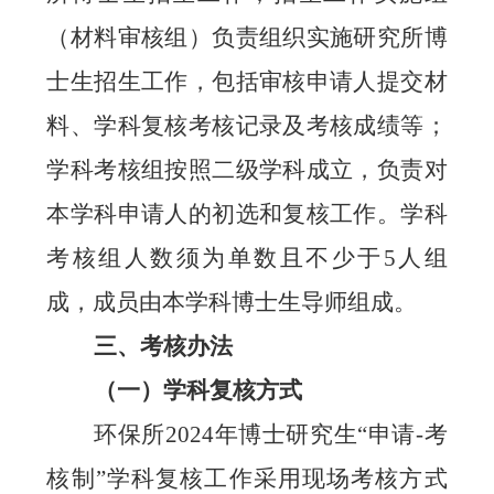
（
材料审核组
）
负责
组织实施
研究所博
士
生
招生工作
，包括
审核申请人提交材
料、学科复核考核记录及考核成绩
等
；
学科考核组按照二级学科成立，负责对
本学科申请人的初选和复核工作。学科
考核组人数须为单数且不少于
5
人组
成，成员由本学科博士生导师组成。
三、考核办法
（一）学科复核方式
环保所
2024
年博士研究生
“
申请
-
考
核制
”
学科复核工作采用现场考核方式