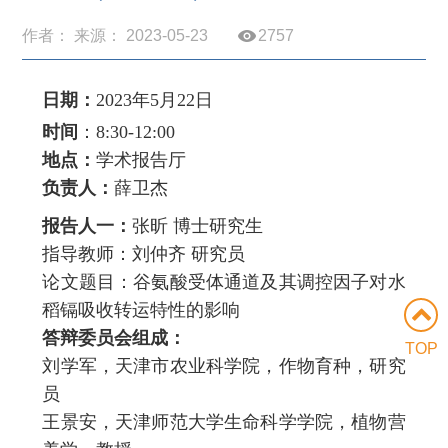
作者： 来源： 2023-05-23
2757
日期：
2023
年
5
月
22
日
时间
：
8:30-12:00
地点：
学术报告厅
负责人：
薛卫杰
报告人一：
张昕 博士研究生
指导教师：刘仲齐 研究员
论文题目：谷氨酸受体通道及其调控因子对水
稻镉吸收转运特性的影响
答辩委员会组成：
TOP
刘学军，天津市农业科学院，作物育种，研究
员
王景安，天津师范大学生命科学学院，植物营