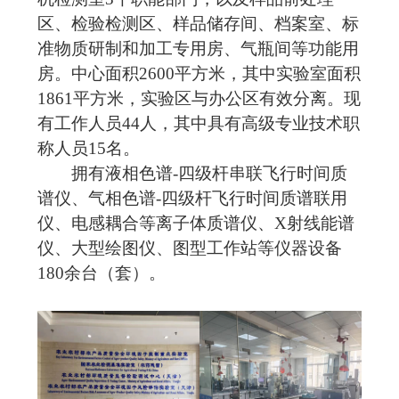
区、检验检测区、样品储存间、档案室、标
准物质研制和加工专用房、气瓶间等功能用
房。中心面积
2600
平方米，其中实验室面积
1861
平方米，实验区与办公区有效分离。现
有工作人员
44
人，其中具有高级专业技术职
称人员
15
名。
拥有液相色谱
-
四级杆串联飞行时间质
谱仪、气相色谱
-
四级杆飞行时间质谱联用
仪、电感耦合等离子体质谱仪、
X
射线能谱
仪、大型绘图仪、图型工作站等仪器设备
180
余台（套）。