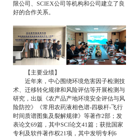
限公司、
SCIEX
公司等机构和公司建立了良
好的合作关系。
【主要业绩】
近年来，中心围绕环境危害因子检测技
术、迁移转化规律和风险评估等开展检测与
研究，出版《农产品产地环境安全评估与风
险防控》《常用农药液相色谱
-
四极杆
-
飞行
时间质谱图集及裂解规律》等著作
2
部；发
表论文
69
篇，其中
SCI
论文
41
篇；获批国家
专利及软件著作权
21
项，其中发明专利
6