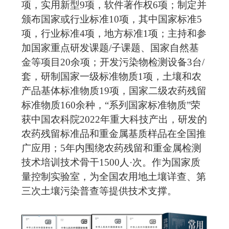
项，实用新型
9
项，软件著作权
6
项；制定并
颁布国家或行业标准
10
项，其中国家标准
5
项，行业标准
4
项，地方标准
1
项；主持和参
加国家重点研发课题
/
子课题、国家自然基
金等项目
20
余项；开发污染物检测设备
3
台
/
套，研制国家一级标准物质
1
项，土壤和农
产品基体标准物质
19
项，国家二级农药残留
标准物质
160
余种，
“
系列国家标准物质
”
荣
获中国农科院
2022
年重大科技产出，研发的
农药残留标准品和重金属基质样品在全国推
广应用；
5
年内围绕农药残留和重金属检测
技术培训技术骨干
1500
人
·
次。作为国家质
量控制实验室，为全国农用地土壤详查、第
三次土壤污染普查等提供技术支撑。