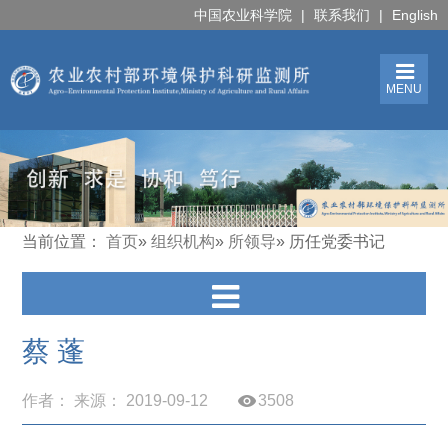
中国农业科学院
|
联系我们
|
English
MENU
当前位置：
首页
»
组织机构
»
所领导
» 历任党委书记
蔡 蓬
作者： 来源： 2019-09-12
3508